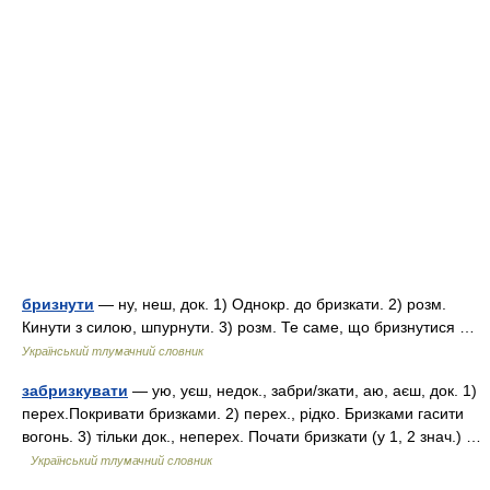
бризнути
— ну, неш, док. 1) Однокр. до бризкати. 2) розм.
Кинути з силою, шпурнути. 3) розм. Те саме, що бризнутися …
Український тлумачний словник
забризкувати
— ую, уєш, недок., забри/зкати, аю, аєш, док. 1)
перех.Покривати бризками. 2) перех., рідко. Бризками гасити
вогонь. 3) тільки док., неперех. Почати бризкати (у 1, 2 знач.) …
Український тлумачний словник