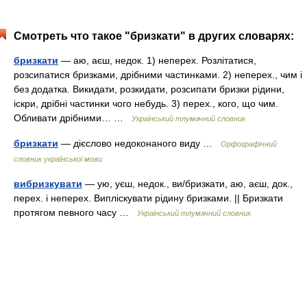
Смотреть что такое "бризкати" в других словарях:
бризкати
— аю, аєш, недок. 1) неперех. Розлітатися,
розсипатися бризками, дрібними частинками. 2) неперех., чим і
без додатка. Викидати, розкидати, розсипати бризки рідини,
іскри, дрібні частинки чого небудь. 3) перех., кого, що чим.
Обливати дрібними… …
Український тлумачний словник
бризкати
— дієслово недоконаного виду …
Орфографічний
словник української мови
вибризкувати
— ую, уєш, недок., ви/бризкати, аю, аєш, док.,
перех. і неперех. Випліскувати рідину бризками. || Бризкати
протягом певного часу …
Український тлумачний словник