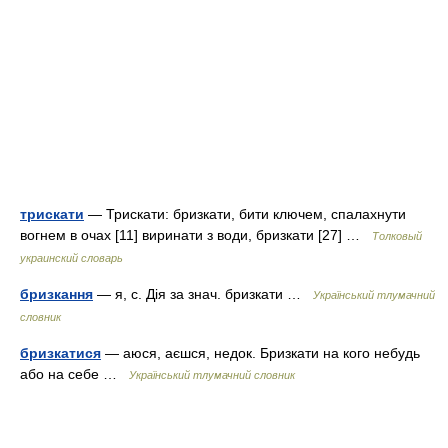
трискати
— Трискати: бризкати, бити ключем, спалахнути
вогнем в очах [11] виринати з води, бризкати [27] …
Толковый
украинский словарь
бризкання
— я, с. Дія за знач. бризкати …
Український тлумачний
словник
бризкатися
— аюся, аєшся, недок. Бризкати на кого небудь
або на себе …
Український тлумачний словник