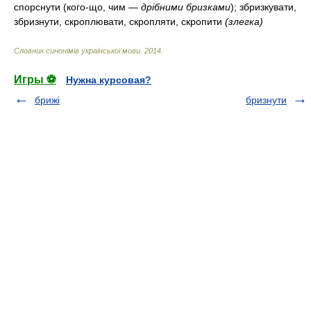
спорснути (кого-що, чим —
дрібними бризками
); збризкувати,
збризнути, скроплювати, скропляти, скропити
(злегка)
Словник синонімів української мови
.
2014
.
Игры ⚽
Нужна курсовая?
брижі
бризнути