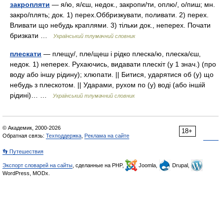
закропляти
— я/ю, я/єш, недок., закропи/ти, оплю/, о/пиш; мн.
закро/плять; док. 1) перех.Оббризкувати, поливати. 2) перех.
Вливати що небудь краплями. 3) тільки док., неперех. Почати
бризкати …
Український тлумачний словник
плескати
— плещу/, пле/щеш і рідко плеска/ю, плеска/єш,
недок. 1) неперех. Рухаючись, видавати плескіт (у 1 знач.) (про
воду або іншу рідину); хлюпати. || Битися, ударятися об (у) що
небудь з плескотом. || Ударами, рухом по (у) воді (або іншій
рідині)… …
Український тлумачний словник
© Академик, 2000-2026
18+
Обратная связь:
Техподдержка
,
Реклама на сайте
👣 Путешествия
Экспорт словарей на сайты
, сделанные на PHP,
Joomla,
Drupal,
WordPress, MODx.