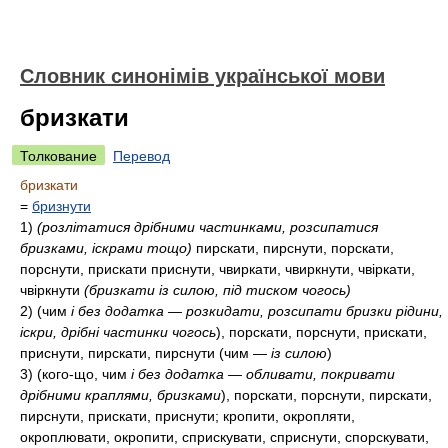
Словник синонімів української мови
бризкати
Толкование
Перевод
бризкати
=
бризнути
1)
(розлітатися дрібними частинками, розсипатися
бризками, іскрами тощо)
пирскати, пирснути, порскати,
порснути, прискати приснути, чвиркати, чвиркнути, чвіркати,
чвіркнути
(бризкати із силою, під тиском чогось)
2)
(чим
і без додатка — розкидати, розсипати бризки рідини,
іскри, дрібні частинки чогось
), порскати, порснути, прискати,
приснути, пирскати, пирснути (чим —
із силою
)
3)
(кого-що, чим
і без додатка — обливати, покривати
дрібними краплями, бризками
), порскати, порснути, пирскати,
пирснути, прискати, приснути; кропити, окропляти,
окроплювати, окропити, сприскувати, сприснути, спорскувати,