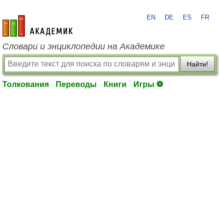
EN
DE
ES
FR
academic.ru
Словари и энциклопедии на Академике
Найти!
Толкования
Переводы
Книги
Игры ⚽